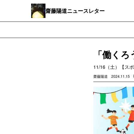
齋藤陽道ニュースレター
「働くろう
11/16（土）【スポ
齋藤陽道
2024.11.15