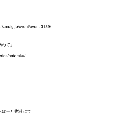
rk.mufg.jp/event/event-3139/
訪ねて」
eries/hataraku/
らぽーと豊洲 にて